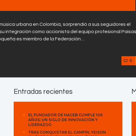
música urbana en Colombia, sorprendió a sus seguidores el
su integración como accionista del equipo profesional Paisa
tioqueña es miembro de la Federación…
0
Entradas recientes
M
EL FUNDADOR DE HACEB CUMPLE 106
AÑOS: UN SIGLO DE INNOVACIÓN Y
LIDERAZGO
TRAS CONQUISTAR EL CAMPÍN, YEISON