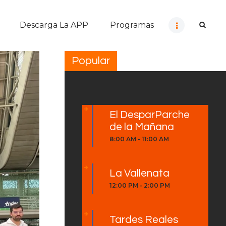
Descarga La APP
Programas
Popular
El DesparParche
de la Mañana
8:00 AM
-
11:00 AM
La Vallenata
12:00 PM
-
2:00 PM
Tardes Reales