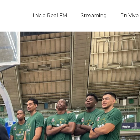
Inicio Real FM
Inicio Real FM
Streaming
En Vivo
Streaming
En Vivo
Descarga La APP
Programas
Noticias
Equipo
Sobre Nosotros