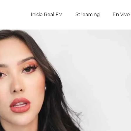
Inicio Real FM
Inicio Real FM
Streaming
En Vivo
Streaming
En Vivo
Descarga La APP
Programas
Noticias
Equipo
Sobre Nosotros