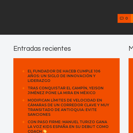
0
Entradas recientes
M
EL FUNDADOR DE HACEB CUMPLE 106
AÑOS: UN SIGLO DE INNOVACIÓN Y
LIDERAZGO
TRAS CONQUISTAR EL CAMPÍN, YEISON
JIMÉNEZ PONE LA MIRA EN MÉXICO
MODIFICAN LÍMITES DE VELOCIDAD EN
CÁMARAS DE UN CORREDOR CLAVE Y MUY
TRANSITADO DE ANTIOQUIA: EVITE
SANCIONES
CON PASO FIRME: MANUEL TURIZO GANA
LA VOZ KIDS ESPAÑA EN SU DEBUT COMO
COACH