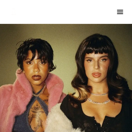
Inicio Real FM
Streaming
En Vivo
Descarga La APP
Programas
Noticias
Equipo
Sobre Nosotros
Contactos