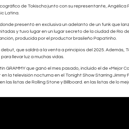
 discográfico de Tokischa junto con su representante, Angélica
ic Latina.
 donde presentó en exclusiva un adelanto de un funk que lan
itadas y tuvo lugar en un lugar secreto de la ciudad de Río de
canción, producida por el productor brasileño Papatinho.
debut, que saldrá a la venta a principios del 2025. Además, 
para llevar luz a muchas vidas.
Latin GRAMMY que ganó el mes pasado, incluido el de «Mejor C
 en la televisión nocturna en el Tonight Show Starring Jimmy 
s listas de Rolling Stone y Billboard. en las listas de lo mej