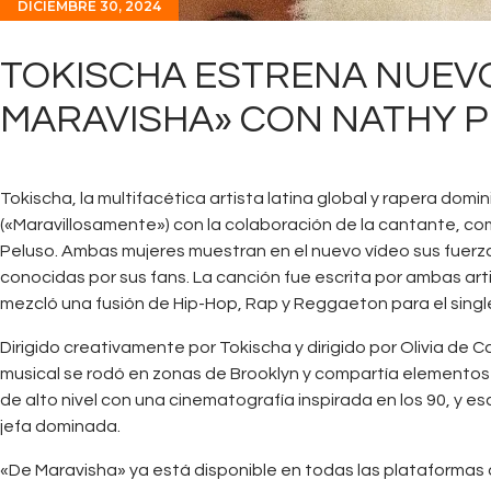
DICIEMBRE 30, 2024
TOKISCHA ESTRENA NUEVO 
MARAVISHA» CON NATHY 
Tokischa, la multifacética artista latina global y rapera domi
(«Maravillosamente») con la colaboración de la cantante, c
Peluso. Ambas mujeres muestran en el nuevo vídeo sus fuerzas
conocidas por sus fans. La canción fue escrita por ambas arti
mezcló una fusión de Hip-Hop, Rap y Reggaeton para el singl
Dirigido creativamente por Tokischa y dirigido por Olivia d
musical se rodó en zonas de Brooklyn y compartía elemento
de alto nivel con una cinematografía inspirada en los 90, y 
jefa dominada.
«De Maravisha» ya está disponible en todas las plataformas