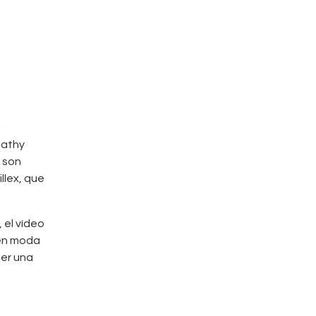
»
Nathy
e son
llex, que
 el vídeo
nen moda
ser una