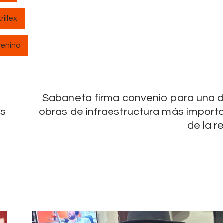
rillex
enino
Sabaneta firma convenio para una d
os
obras de infraestructura más import
de la r