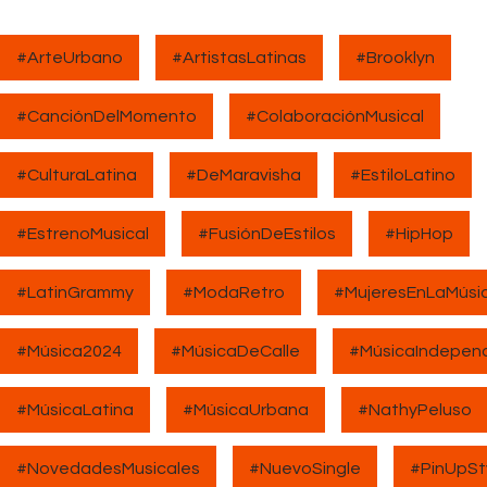
#ArteUrbano
#ArtistasLatinas
#Brooklyn
#CanciónDelMomento
#ColaboraciónMusical
#CulturaLatina
#DeMaravisha
#EstiloLatino
#EstrenoMusical
#FusiónDeEstilos
#HipHop
#LatinGrammy
#ModaRetro
#MujeresEnLaMúsi
#Música2024
#MúsicaDeCalle
#MúsicaIndepen
#MúsicaLatina
#MúsicaUrbana
#NathyPeluso
#NovedadesMusicales
#NuevoSingle
#PinUpSt