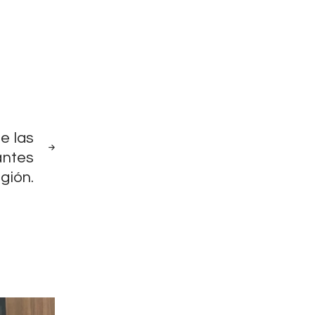
NEXT
e las
POST
antes
egión.