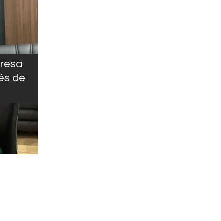
presa
és de