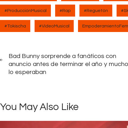
#ProducciónMusical
#Rap
#Reguetón
#Sk
#Tokischa
#VideoMusical
EmpoderamientoFem
Navegación
PREV
POST
Bad Bunny sorprende a fanáticos con
de
anuncio antes de terminar el año y much
lo esperaban
entradas
You May Also Like