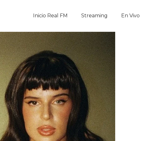
Inicio Real FM
Inicio Real FM
Streaming
En Vivo
Streaming
En Vivo
Descarga La APP
Programas
Noticias
Equipo
Sobre Nosotros