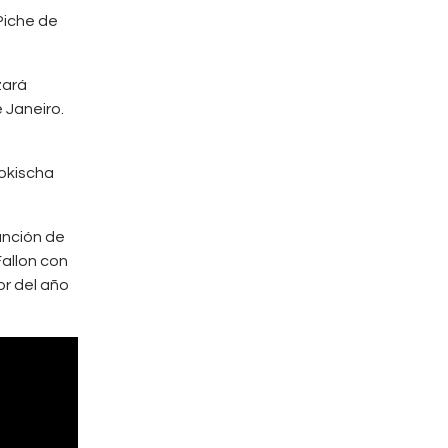
 Piche de
zará
 Janeiro.
Tokischa
anción de
Fallon con
or del año