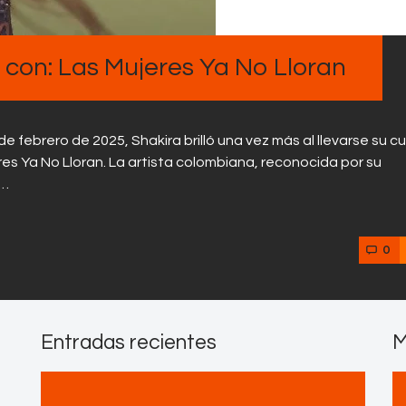
Contactos
con: Las Mujeres Ya No Lloran
de febrero de 2025, Shakira brilló una vez más al llevarse su c
s Ya No Lloran. La artista colombiana, reconocida por su
n…
0
Entradas recientes
M