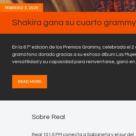
FEBRERO 3, 2025
Shakira gana su cuarto grammy 
En la 67ª edición de los Premios Grammy, celebrada el 2 
gramófono dorado gracias a su exitoso álbum Las Mujere
versatilidad y su capacidad para reinventarse, ganó e
READ MORE
Sobre Real
Real 101.5 FM conecta a Sabaneta y el sur del