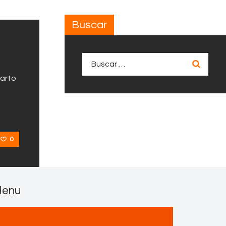
Buscar
Buscar:
uarto
0
enu