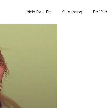
Inicio Real FM
Inicio Real FM
Streaming
En Vivo
Streaming
En Vivo
Descarga La APP
Programas
Noticias
Equipo
Sobre Nosotros