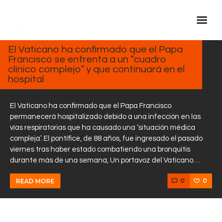
FEBRERO
17, 2025
El Vaticano ha confirmado que el Papa
Francisco se enfrenta a un “cuadro
Inicio Real FM
clínico complejo” y que continuará en el
Streaming
hospital
En Vivo
El Vaticano ha confirmado que el Papa Francisco
Descarga La APP
permanecerá hospitalizado debido a una infección en las
Programas
vías respiratorias que ha causado una ‘situación médica
compleja’. El pontífice, de 88 años, fue ingresado el pasado
Noticias
viernes tras haber estado combatiendo una bronquitis
Equipo
durante más de una semana, Un portavoz del Vaticano…
Sobre Nosotros
0
0
READ MORE
Contactos