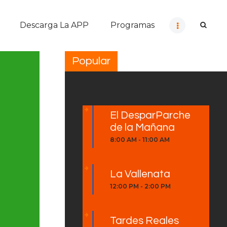
Descarga La APP
Programas
Popular
El DesparParche
de la Mañana
8:00 AM
-
11:00 AM
La Vallenata
12:00 PM
-
2:00 PM
Tardes Reales