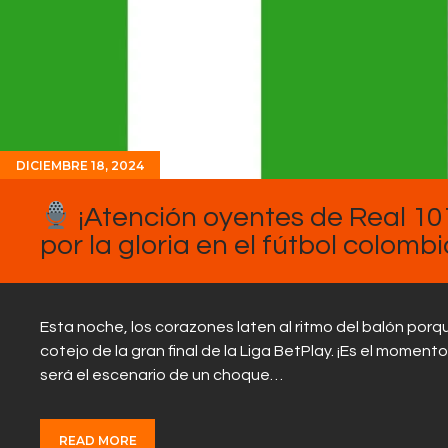
DICIEMBRE 18, 2024
¡Atención oyentes de Real 101
por la gloria en el fútbol colomb
Esta noche, los corazones laten al ritmo del balón porq
cotejo de la gran final de la Liga BetPlay. ¡Es el moment
será el escenario de un choque…
READ MORE