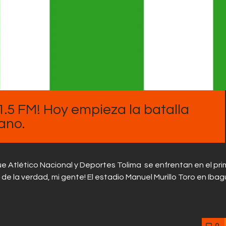
.5 FM! Hoy empieza la batalla
iano.
ue Atlético Nacional y Deportes Tolima se enfrentan en el pri
o de la verdad, mi gente! El estadio Manuel Murillo Toro en Iba
0