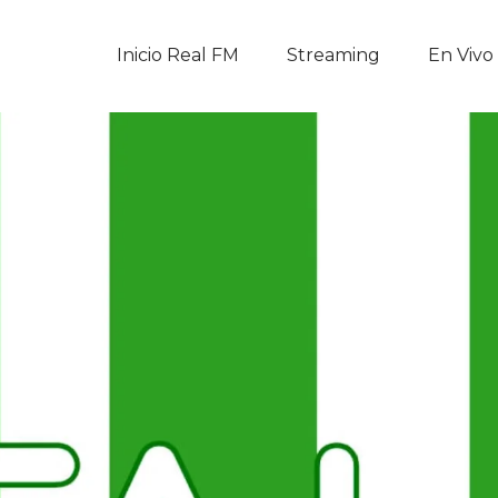
Inicio Real FM
Inicio Real FM
Streaming
En Vivo
Streaming
En Vivo
Descarga La APP
Programas
Noticias
Equipo
Sobre Nosotros