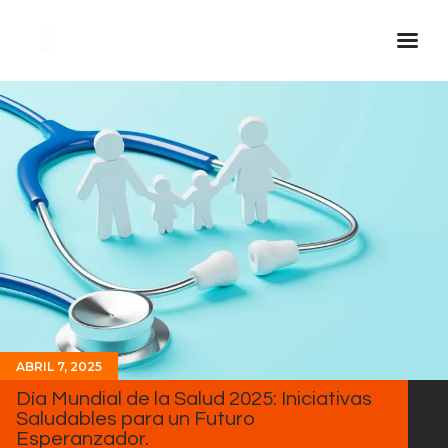
Inicio Real FM
Streaming
En Vivo
Descarga La APP
Programas
Noticias
Equipo
Sobre Nosotros
ABRIL 7, 2025
Contactos
Día Mundial de la Salud 2025: Iniciativas
Saludables para un Futuro
Esperanzador.