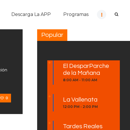
Descarga La APP
Programas
Popular
El DesparParche
ción
de la Mañana
8:00 AM
-
11:00 AM
0
La Vallenata
12:00 PM
-
2:00 PM
Tardes Reales