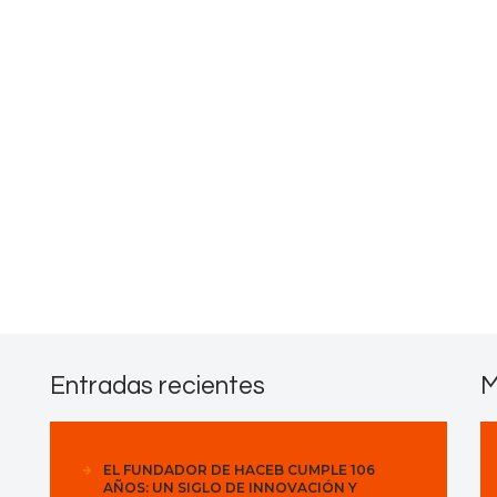
Contactos
Entradas recientes
M
EL FUNDADOR DE HACEB CUMPLE 106
AÑOS: UN SIGLO DE INNOVACIÓN Y