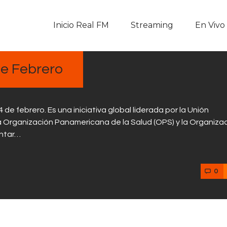
Inicio Real FM
Inicio Real FM
Streaming
En Vivo
Streaming
En Vivo
de Febrero
Descarga La APP
de febrero. Es una iniciativa global liderada por la Unión
Programas
la Organización Panamericana de la Salud (OPS) y la Organiza
entar…
Noticias
0
Equipo
Sobre Nosotros