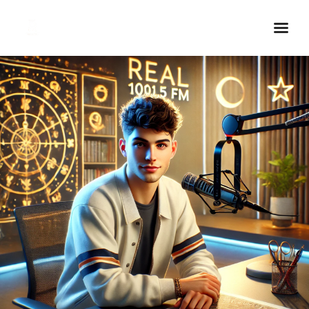
Inicio Real FM
Streaming
En Vivo
Descarga La APP
Programas
Noticias
Equipo
Sobre Nosotros
Contactos