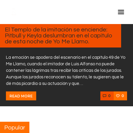
MARZO
19,
2025
El Templo de la imitación se enciende:
Pitbull y Keyla deslumbran en el capítulo
Inicio Real FM
de esta noche de Yo Me Llamo.
Streaming
En Vivo
La emoción se apodera del escenario en el capítulo 49 de Yo
Me Llamo, cuando el imitador de Luis Alfonso no puede
Descarga La APP
contener las lágrimas tras recibir las críticas de los jurados.
Programas
Aunque los jurados reconocen su talento, le sugieren que le
dé más picardía a su actuación y que…
Noticias
Equipo
0
0
READ MORE
Sobre Nosotros
Contactos
Popular