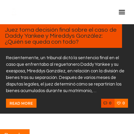
FEBRERO
13, 2025
Juez toma decisión final sobre el caso de
Daddy Yankee y Mireddys González:
Inicio Real FM
¿Quién se queda con todo?
Streaming
En Vivo
Recientemente, un tribunal dictó la sentencia final en el
caso que enfrentaba al reguetonero Daddy Yankee y su
Descarga La APP
exesposa, Mireddys González, en relación con la división de
Programas
bienes tras su separación. Después de varios meses de
disputas legales, el juez determinó cómo se repartirían los
Noticias
bienes acumulados durante su matrimonio,…
Equipo
0
0
READ MORE
Sobre Nosotros
Contactos