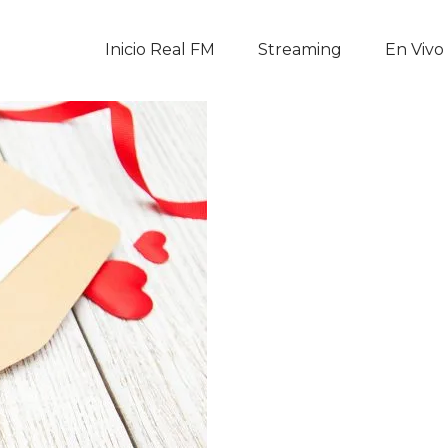
Inicio Real FM
Inicio Real FM
Streaming
En Vivo
Streaming
En Vivo
Descarga La APP
Programas
Noticias
Equipo
Sobre Nosotros