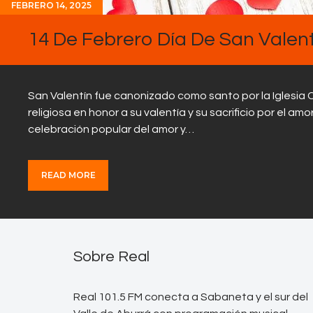
FEBRERO 14, 2025
14 De Febrero Día De San Valent
San Valentín fue canonizado como santo por la Iglesia Ca
religiosa en honor a su valentía y su sacrificio por el am
celebración popular del amor y…
READ MORE
Sobre Real
Real 101.5 FM conecta a Sabaneta y el sur del