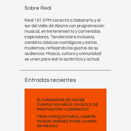
Sobre Real
Real 101.5 FM conecta a Sabaneta y el
sur del Valle de Aburrá con programación
musical, entretenimiento y contenidos
inspiradores. Tendencial e inclusiva,
combina clásicos nostálgicos y éxitos
modernos, reflejando los gustos de su
audiencia. Música, cultura y comunidad
se unen para vivir lo auténtico y actual.
Entradas recientes
EL FUNDADOR DE HACEB
CUMPLE 106 AÑOS: UN SIGLO DE
INNOVACIÓN Y LIDERAZGO
TRAS CONQUISTAR EL CAMPÍN,
YEISON JIMÉNEZ PONE LA MIRA
EN MÉXICO