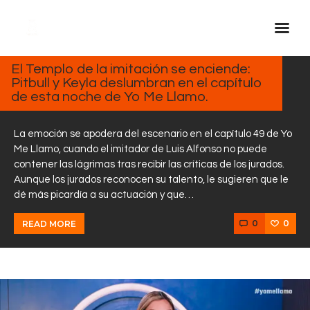
MARZO
19,
2025
El Templo de la imitación se enciende:
Pitbull y Keyla deslumbran en el capítulo
Inicio Real FM
de esta noche de Yo Me Llamo.
Streaming
En Vivo
La emoción se apodera del escenario en el capítulo 49 de Yo
Me Llamo, cuando el imitador de Luis Alfonso no puede
Descarga La APP
contener las lágrimas tras recibir las críticas de los jurados.
Programas
Aunque los jurados reconocen su talento, le sugieren que le
dé más picardía a su actuación y que…
Noticias
Equipo
0
0
READ MORE
Sobre Nosotros
Contactos