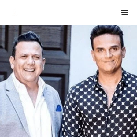
Inicio Real FM
Streaming
En Vivo
Descarga La APP
Programas
Noticias
Equipo
Sobre Nosotros
Contactos