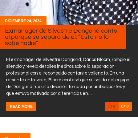
DICIEMBRE 24, 2024
Exmánager de Silvestre Dangond contó
el porqué se separó de él: “Esto no lo
sabe nadie”
El exmánager de Silvestre Dangond, Carlos Bloom, rompió el
silencio y reveló detalles inéditos sobre la separación
profesional con el reconocido cantante vallenato. En una
reciente entrevista, Bloom confesó que su salida del equipo
de Dangond fue una decisión tomada por ambas partes y
que estuvo motivada por diferencias en…
0
0
READ MORE