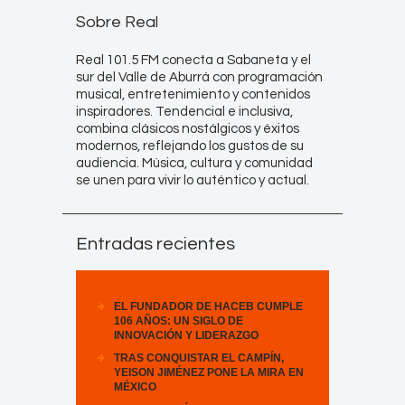
Sobre Real
Real 101.5 FM conecta a Sabaneta y el
sur del Valle de Aburrá con programación
musical, entretenimiento y contenidos
inspiradores. Tendencial e inclusiva,
combina clásicos nostálgicos y éxitos
modernos, reflejando los gustos de su
audiencia. Música, cultura y comunidad
se unen para vivir lo auténtico y actual.
Entradas recientes
EL FUNDADOR DE HACEB CUMPLE
106 AÑOS: UN SIGLO DE
INNOVACIÓN Y LIDERAZGO
TRAS CONQUISTAR EL CAMPÍN,
YEISON JIMÉNEZ PONE LA MIRA EN
MÉXICO