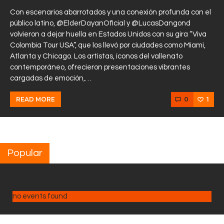
Con escenarios abarrotados y una conexión profunda con el
público latino, @ElderDayanOficial y @LucasDangond
volvieron a dejar huella en Estados Unidos con su gira “Viva
Colombia Tour USA”, que los llevó por ciudades como Miami,
Atlanta y Chicago. Los artistas, íconos del vallenato
contemporáneo, ofrecieron presentaciones vibrantes
cargadas de emoción,…
0
1
READ MORE
Popular
no events found