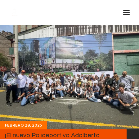
Inicio Real FM
Streaming
En Vivo
Descarga La APP
Programas
Noticias
Equipo
Sobre Nosotros
Contactos
FEBRERO 28, 2025
¡El nuevo Polideportivo Adalberto