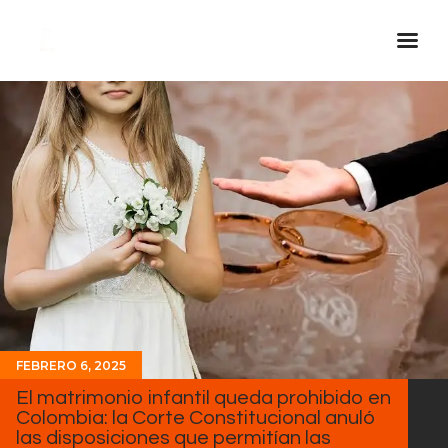
Inicio Real FM
Streaming
En Vivo
Descarga La APP
Programas
Noticias
Equipo
Sobre Nosotros
FEBRERO 6, 2025
Contactos
El matrimonio infantil queda prohibido en
Colombia: la Corte Constitucional anuló
las disposiciones que permitían las