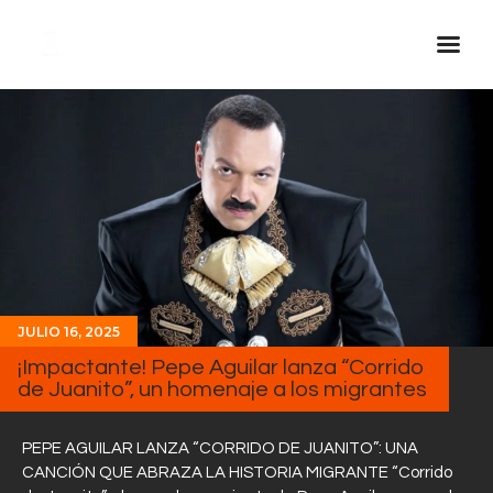
Inicio Real FM
Streaming
En Vivo
Descarga La APP
Programas
Noticias
JULIO 16, 2025
Equipo
¡Impactante! Pepe Aguilar lanza “Corrido
de Juanito”, un homenaje a los migrantes
Sobre Nosotros
Contactos
PEPE AGUILAR LANZA “CORRIDO DE JUANITO”: UNA
CANCIÓN QUE ABRAZA LA HISTORIA MIGRANTE “Corrido