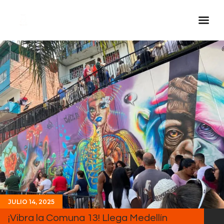
Inicio Real FM
Streaming
En Vivo
Descarga La APP
Programas
Noticias
Equipo
Sobre Nosotros
Contactos
JULIO 14, 2025
¡Vibra la Comuna 13! Llega Medellín