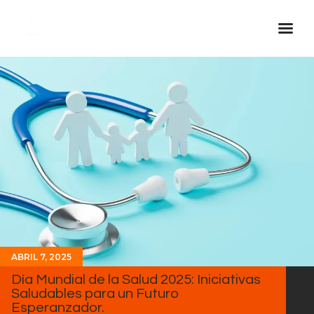
Inicio Real FM
Streaming
En Vivo
Descarga La APP
Programas
Noticias
Equipo
Sobre Nosotros
ABRIL 7, 2025
Contactos
Día Mundial de la Salud 2025: Iniciativas
Saludables para un Futuro
Esperanzador.