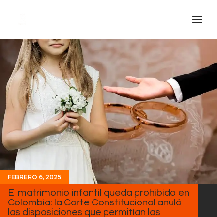
Inicio Real FM
Streaming
En Vivo
Descarga La APP
Programas
Noticias
Equipo
Sobre Nosotros
FEBRERO 6, 2025
Contactos
El matrimonio infantil queda prohibido en
Colombia: la Corte Constitucional anuló
las disposiciones que permitían las