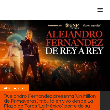
Inicio Real FM
Streaming
En Vivo
Descarga La APP
Programas
Noticias
Equipo
Sobre Nosotros
ABRIL 4, 2025
“Alejandro Fernández presenta ‘Un Millón
Contactos
de Primaveras’, tributo en vivo desde La
Plaza de Toros ‘La México’, parte de su