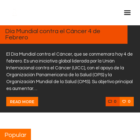
FEBRERO
4, 2025
Día Mundial contra el Cáncer 4 de
Febrero
Inicio Real FM
Streaming
El Día Mundial contra el Cáncer, que se conmemora hoy 4 de
En Vivo
febrero. Es una iniciativa global liderada por la Unión
Internacional contra el Cáncer (UICC), con el apoyo de la
Descarga La APP
Organización Panamericana de la Salud (OPS) y la
Programas
Organización Mundial de la Salud (OMS). Su objetivo principal
es aumentar…
Noticias
Equipo
0
0
READ MORE
Sobre Nosotros
Contactos
Popular