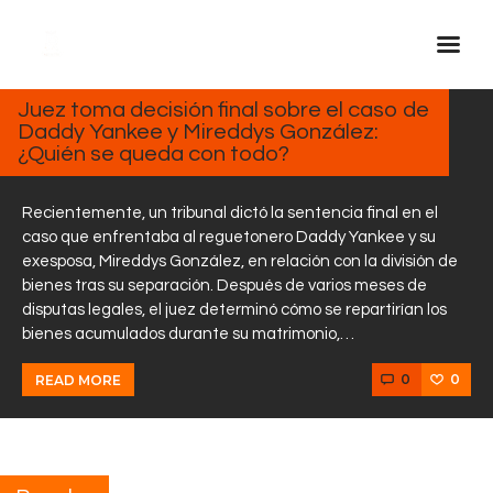
FEBRERO
13, 2025
Juez toma decisión final sobre el caso de
Daddy Yankee y Mireddys González:
Inicio Real FM
¿Quién se queda con todo?
Streaming
En Vivo
Recientemente, un tribunal dictó la sentencia final en el
caso que enfrentaba al reguetonero Daddy Yankee y su
Descarga La APP
exesposa, Mireddys González, en relación con la división de
Programas
bienes tras su separación. Después de varios meses de
disputas legales, el juez determinó cómo se repartirían los
Noticias
bienes acumulados durante su matrimonio,…
Equipo
0
0
READ MORE
Sobre Nosotros
Contactos