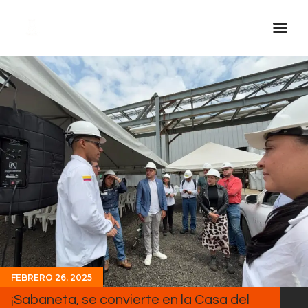
Inicio Real FM
Streaming
En Vivo
Descarga La APP
Programas
Noticias
Equipo
Sobre Nosotros
Contactos
FEBRERO 26, 2025
¡Sabaneta, se convierte en la Casa del