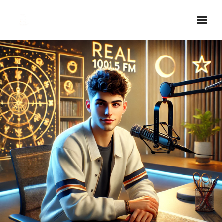
Inicio Real FM
Streaming
En Vivo
Descarga La APP
Programas
Noticias
Equipo
Sobre Nosotros
Contactos