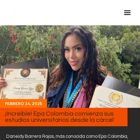
Inicio Real FM
Streaming
En Vivo
Descarga La APP
Programas
Noticias
Equipo
FEBRERO 24, 2025
Sobre Nosotros
¡Increíble! Epa Colombia comienza sus
estudios universitarios desde la cárcel
Contactos
Daneidy Barrera Rojas, más conocida como Epa Colombia,