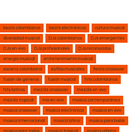
beats colombianos
beats electrónicos
cultura musical
diversidad musical
DJs colombianos
DJs emergentes
DJs en vivo
DJs profesionales
DJs reconocidos
energía musical
entretenimiento musical
escena colombiana
estilos musicales
fiesta crossover
fusión de géneros
fusión musical
hits colombianos
hits latinos
mezcla crossover
mezcla en vivo
mezcla tropical
mix en vivo
música contemporánea
música crossover
música electrónica
música en vivo
música internacional
música latina
música para bailar
música para todos
música tropical
música urbana