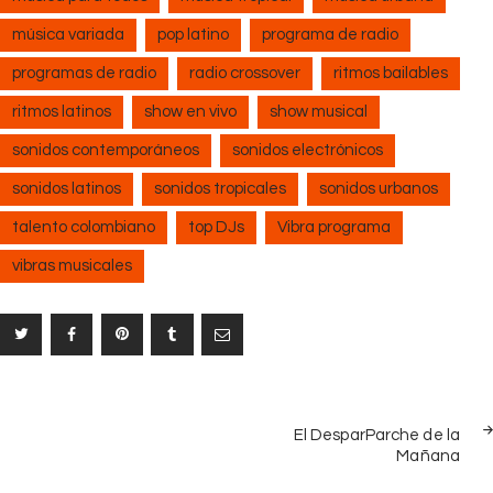
música variada
pop latino
programa de radio
programas de radio
radio crossover
ritmos bailables
ritmos latinos
show en vivo
show musical
sonidos contemporáneos
sonidos electrónicos
sonidos latinos
sonidos tropicales
sonidos urbanos
talento colombiano
top DJs
Vibra programa
vibras musicales
Navegación
NEX
de
El DesparParche de la
POS
Mañana
entradas