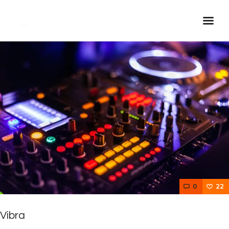
Inicio Real FM
Streaming
En Vivo
Descarga La APP
Programas
Noticias
Equipo
Sobre Nosotros
0
22
Contactos
Vibra