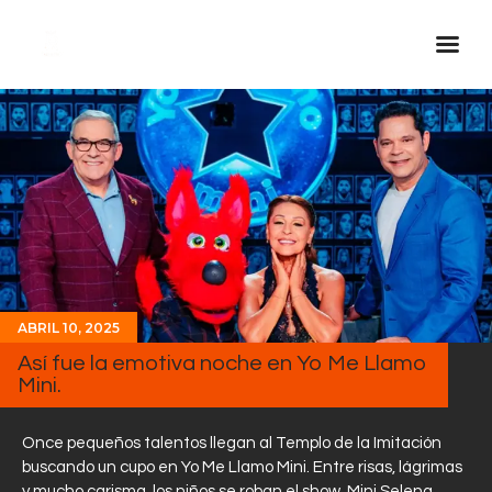
Inicio Real FM
Streaming
En Vivo
Descarga La APP
Programas
Noticias
ABRIL 10, 2025
Equipo
Así fue la emotiva noche en Yo Me Llamo
Mini.
Sobre Nosotros
Contactos
Once pequeños talentos llegan al Templo de la Imitación
buscando un cupo en Yo Me Llamo Mini. Entre risas, lágrimas
y mucho carisma, los niños se roban el show. Mini Selena