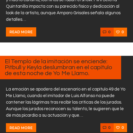
Quintanilla impacta con su parecido físico y dedicación al
look de la artista, aunque Amparo Grisales señala algunos
detalles…
0
0
READ MORE
MARZO
19,
2025
El Templo de la imitación se enciende:
Pitbull y Keyla deslumbran en el capítulo
de esta noche de Yo Me Llamo.
La emoción se apodera del escenario en el capítulo 49 de Yo
Me Llamo, cuando el imitador de Luis Alfonso no puede
contener las lágrimas tras recibir las críticas de los jurados.
Aunque los jurados reconocen su talento, le sugieren que le
dé más picardía a su actuación y que…
0
0
READ MORE