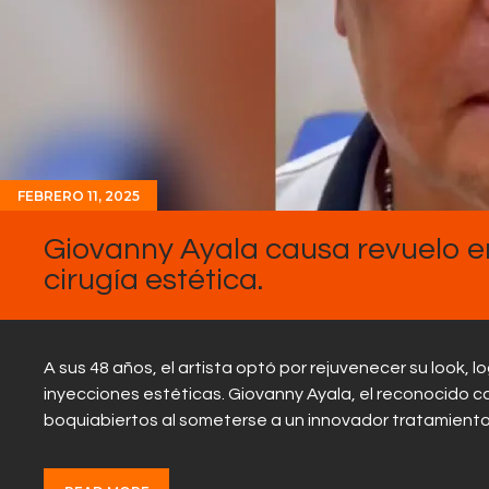
FEBRERO 11, 2025
Giovanny Ayala causa revuelo e
cirugía estética.
A sus 48 años, el artista optó por rejuvenecer su look, 
inyecciones estéticas. Giovanny Ayala, el reconocido 
boquiabiertos al someterse a un innovador tratamient