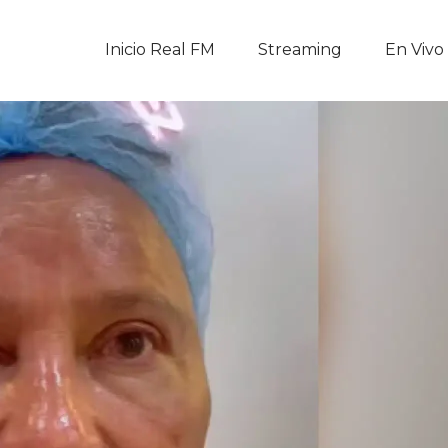
Inicio Real FM
Inicio Real FM
Streaming
En Vivo
Streaming
En Vivo
Descarga La APP
Programas
Noticias
Equipo
Sobre Nosotros