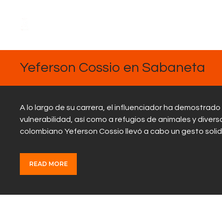
DICIEMBRE
26, 2024
Yeferson Cossio en Sabaneta
A lo largo de su carrera, el influenciador ha demostrad
vulnerabilidad, así como a refugios de animales y divers
colombiano Yeferson Cossio llevó a cabo un gesto sol
READ MORE