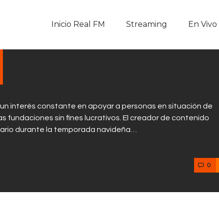
Inicio Real FM
Inicio Real FM
Streaming
En Vivo
Streaming
En Vivo
Descarga La APP
o un interés constante en apoyar a personas en situación de
Programas
as fundaciones sin fines lucrativos. El creador de contenido
idario durante la temporada navideña…
Noticias
0
Equipo
Sobre Nosotros