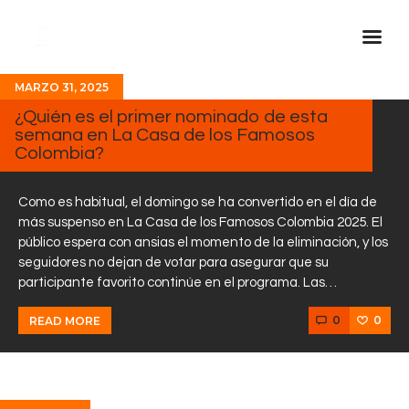
MARZO 31, 2025
Inicio Real FM
¿Quién es el primer nominado de esta
semana en La Casa de los Famosos
Streaming
Colombia?
En Vivo
Descarga La APP
Como es habitual, el domingo se ha convertido en el día de
más suspenso en La Casa de los Famosos Colombia 2025. El
Programas
público espera con ansias el momento de la eliminación, y los
seguidores no dejan de votar para asegurar que su
Noticias
participante favorito continúe en el programa. Las…
Equipo
0
0
READ MORE
Sobre Nosotros
Contactos