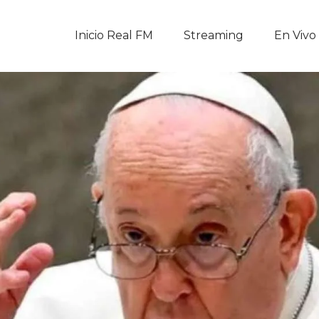
Inicio Real FM
Inicio Real FM
Streaming
En Vivo
Streaming
En Vivo
Descarga La APP
Programas
Noticias
Equipo
Sobre Nosotros