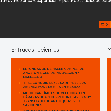
ica un avance en su recuperación. A pesar de su delicado estad
0
Entradas recientes
M
EL FUNDADOR DE HACEB CUMPLE 106
AÑOS: UN SIGLO DE INNOVACIÓN Y
LIDERAZGO
TRAS CONQUISTAR EL CAMPÍN, YEISON
JIMÉNEZ PONE LA MIRA EN MÉXICO
MODIFICAN LÍMITES DE VELOCIDAD EN
CÁMARAS DE UN CORREDOR CLAVE Y MUY
TRANSITADO DE ANTIOQUIA: EVITE
SANCIONES