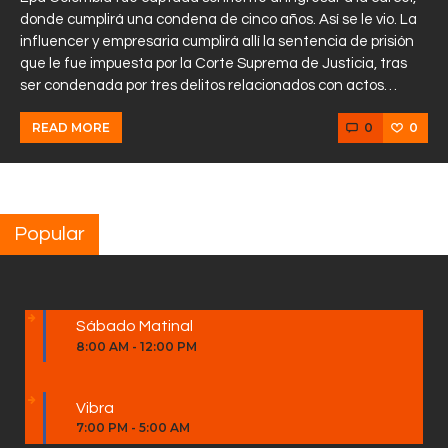
donde cumplirá una condena de cinco años. Así se le vio. La
influencer y empresaria cumplirá allí la sentencia de prisión
que le fue impuesta por la Corte Suprema de Justicia, tras
ser condenada por tres delitos relacionados con actos…
0
0
READ MORE
Popular
Sábado Matinal
8:00 AM
-
12:00 PM
Vibra
7:00 PM
-
5:00 AM