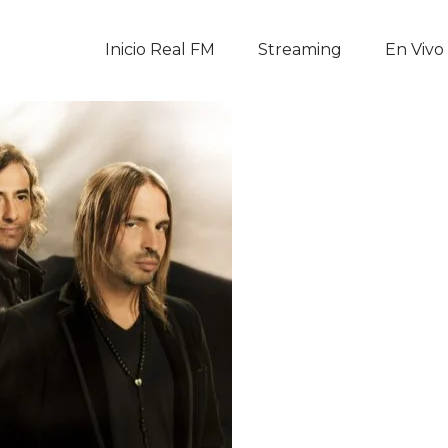
Inicio Real FM
Inicio Real FM
Streaming
En Vivo
Streaming
En Vivo
Descarga La APP
Programas
Noticias
Equipo
Sobre Nosotros