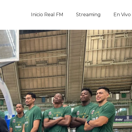
Inicio Real FM
Inicio Real FM
Streaming
En Vivo
Streaming
En Vivo
Descarga La APP
Programas
Noticias
Equipo
Sobre Nosotros