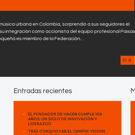
música urbana en Colombia, sorprendió a sus seguidores el
su integración como accionista del equipo profesional Paisa
tioqueña es miembro de la Federación…
0
Entradas recientes
M
EL FUNDADOR DE HACEB CUMPLE 106
AÑOS: UN SIGLO DE INNOVACIÓN Y
LIDERAZGO
TRAS CONQUISTAR EL CAMPÍN, YEISON