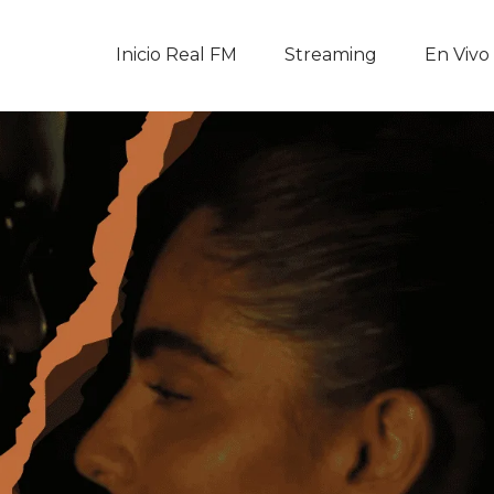
Inicio Real FM
Inicio Real FM
Streaming
En Vivo
Streaming
En Vivo
Descarga La APP
Programas
Noticias
Equipo
Sobre Nosotros