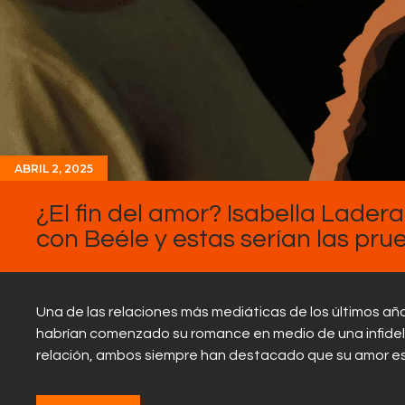
ABRIL 2, 2025
¿El fin del amor? Isabella Ladera
con Beéle y estas serían las pru
Una de las relaciones más mediáticas de los últimos año
habrían comenzado su romance en medio de una infidel
relación, ambos siempre han destacado que su amor e