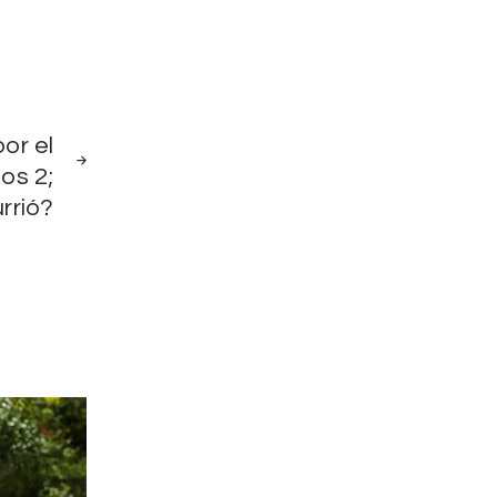
NEXT
or el
POST
os 2;
rrió?