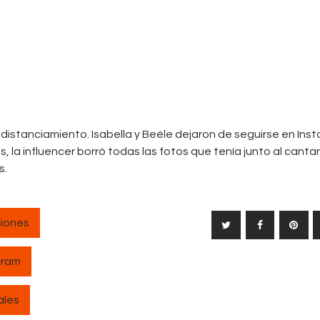
distanciamiento. Isabella y Beéle dejaron de seguirse en Ins
, la influencer borró todas las fotos que tenía junto al canta
s.
iones
gram
ales