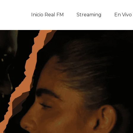
Inicio Real FM
Inicio Real FM
Streaming
En Vivo
Streaming
En Vivo
Descarga La APP
Programas
Noticias
Equipo
Sobre Nosotros