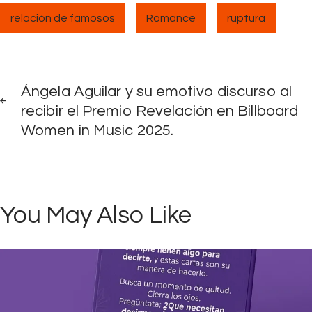
relación de famosos
Romance
ruptura
Navegación
PREV
POST
Ángela Aguilar y su emotivo discurso al
de
recibir el Premio Revelación en Billboard
Women in Music 2025.
entradas
You May Also Like