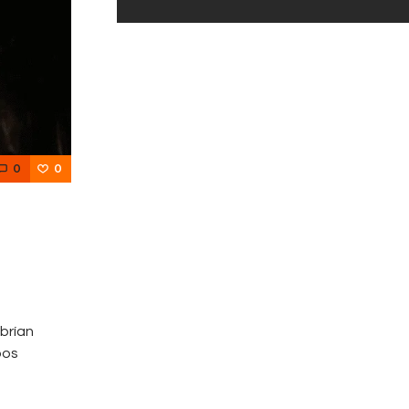
0
0
abrían
bos