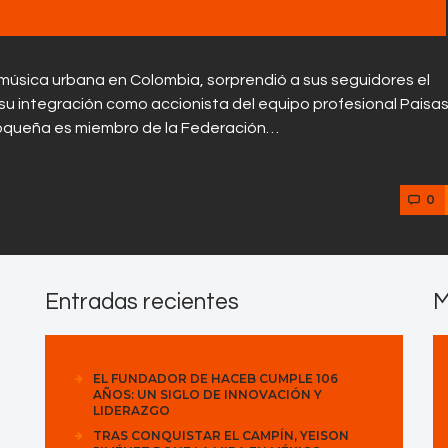
música urbana en Colombia, sorprendió a sus seguidores el
su integración como accionista del equipo profesional Paisa
tioqueña es miembro de la Federación…
0
Entradas recientes
M
EL FUNDADOR DE HACEB CUMPLE 106
AÑOS: UN SIGLO DE INNOVACIÓN Y
LIDERAZGO
TRAS CONQUISTAR EL CAMPÍN, YEISON