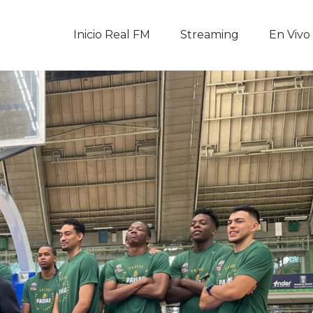
Inicio Real FM
Inicio Real FM
Streaming
En Vivo
Streaming
En Vivo
Descarga La APP
Programas
Noticias
Equipo
Sobre Nosotros