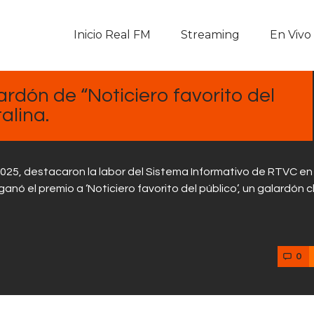
Inicio Real FM
Inicio Real FM
Streaming
En Vivo
Streaming
En Vivo
ardón de “Noticiero favorito del
alina.
Descarga La APP
Programas
 2025, destacaron la labor del Sistema Informativo de RTVC e
anó el premio a ‘Noticiero favorito del público’, un galardón 
Noticias
Equipo
0
Sobre Nosotros