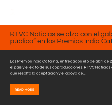
ABRIL
7,
2025
RTVC Noticias se alza con el gal
público” en los Premios India Cat
Los Premios India Catalina, entregados el 5 de abril de
el país y el éxito de sus coproducciones. RTVC Noticias g
que resalta la aceptación y el apoyo de…
READ MORE