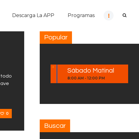
Descarga La APP
Programas
Popular
Sábado Matinal
n todo
8:00 AM
-
12:00 PM
clave
0
Buscar