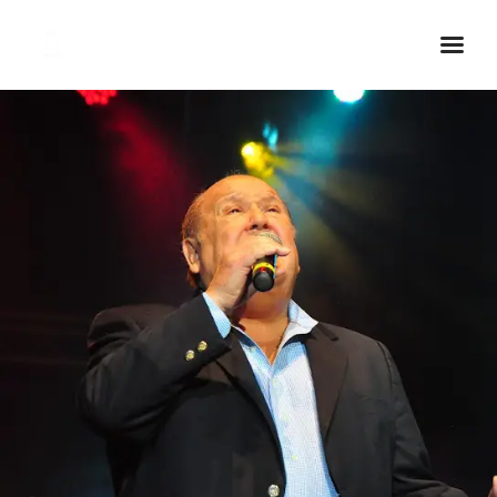
Inicio Real FM
Streaming
En Vivo
Descarga La APP
Programas
Noticias
Equipo
Sobre Nosotros
Contactos