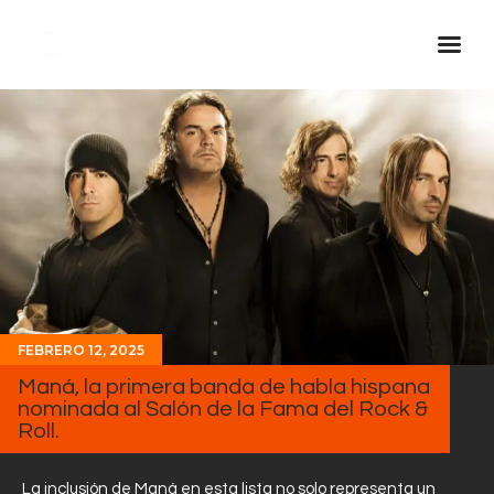
Inicio Real FM
Streaming
En Vivo
Descarga La APP
Programas
Noticias
FEBRERO 12, 2025
Equipo
Maná, la primera banda de habla hispana
Sobre Nosotros
nominada al Salón de la Fama del Rock &
Roll.
Contactos
La inclusión de Maná en esta lista no solo representa un