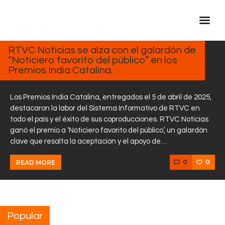
ABRIL
7,
2025
RTVC Noticias se alza con el galardón de
“Noticiero favorito del público” en los
Inicio Real FM
Premios India Catalina.
Streaming
En Vivo
Los Premios India Catalina, entregados el 5 de abril de 2025,
destacaron la labor del Sistema Informativo de RTVC en
Descarga La APP
todo el país y el éxito de sus coproducciones. RTVC Noticias
Programas
ganó el premio a ‘Noticiero favorito del público’, un galardón
clave que resalta la aceptación y el apoyo de…
Noticias
Equipo
0
0
READ MORE
Sobre Nosotros
Contactos
Popular