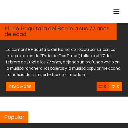
FEBRERO
17, 2025
Murió Paquita la del Barrio a sus 77 años
de edad.
Inicio Real FM
Streaming
La cantante Paquita la del Barrio, conocida por su icónica
En Vivo
interpretación de “Rata de Dos Patas”, falleció el 17 de
febrero de 2025 a los 77 años, dejando un profundo vacío en
Descarga La APP
la música ranchera, los boleros y la música popular mexicana.
Programas
La noticia de su muerte fue confirmada a…
Noticias
0
0
READ MORE
Equipo
Sobre Nosotros
Contactos
Popular