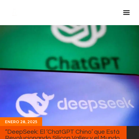
Inicio Real FM
Streaming
En Vivo
Descarga La APP
Programas
Noticias
Equipo
Sobre Nosotros
Contactos
ENERO 28, 2025
“DeepSeek: El ‘ChatGPT Chino’ que Está
Revolucionando Silicon Valley y el Mundo