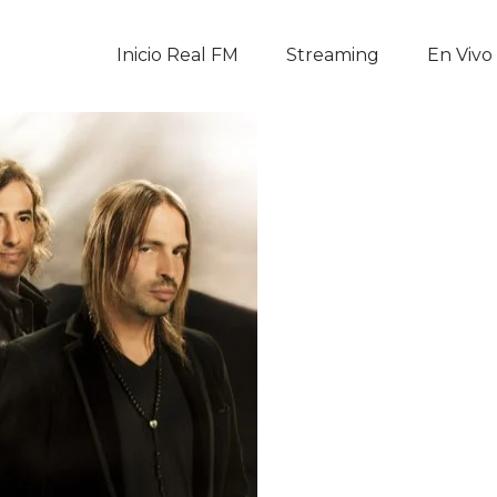
Inicio Real FM
Inicio Real FM
Streaming
En Vivo
Streaming
En Vivo
Descarga La APP
Programas
Noticias
Equipo
Sobre Nosotros