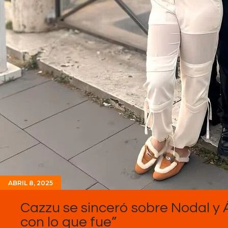
ABRIL 8, 2025
Cazzu se sinceró sobre Nodal y 
con lo que fue”