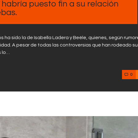
 habría puesto fin a su relación
ebas.
s ha sido la de Isabella Ladera y Beéle, quienes, según rumor
idad. A pesar de todas las controversias que han rodeado su
s lo…
0