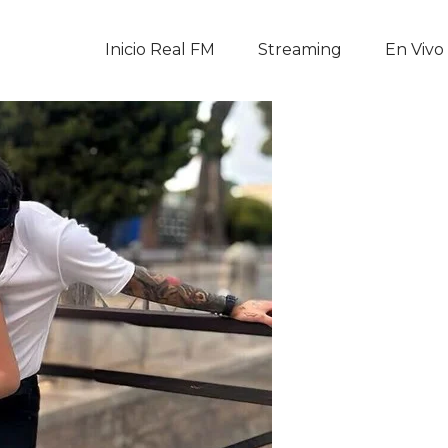
Inicio Real FM
Inicio Real FM
Streaming
En Vivo
Streaming
En Vivo
Descarga La APP
Programas
Noticias
Equipo
Sobre Nosotros