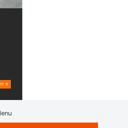
0
enu