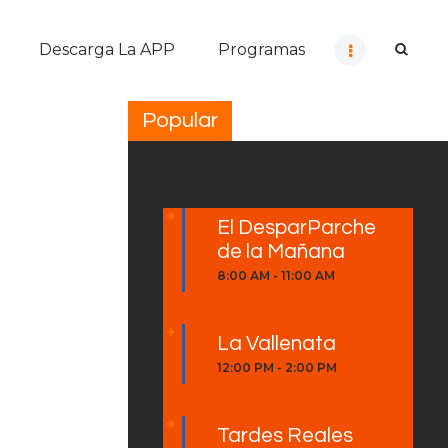
Descarga La APP
Programas
Popular
El DesparParche
de la Mañana
8:00 AM
-
11:00 AM
La Vallenata
12:00 PM
-
2:00 PM
Tardes Reales