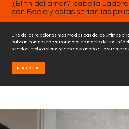
¿El fin del amor? Isabella Ladera
con Beéle y estas serían las pru
Una de las relaciones más mediáticas de los últimos año
habrían comenzado su romance en medio de una infidel
relación, ambos siempre han destacado que su amor e
READ MORE