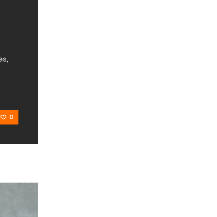
es,
0