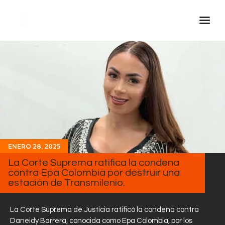
Inicio Real FM
Streaming
En Vivo
Descarga La APP
Programas
Noticias
ENERO 28, 2025
La Corte Suprema ratifica la condena
Equipo
contra Epa Colombia por destruir una
Sobre Nosotros
estación de Transmilenio.
Contactos
La Corte Suprema de Justicia ratificó la condena contra
Daneidy Barrera, conocida como Epa Colombia, por los