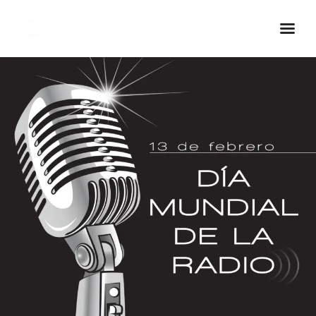
Inicio Real FM
Streaming
En Vivo
Descarga La APP
Programas
Noticias
Equipo
Sobre Nosotros
Contactos